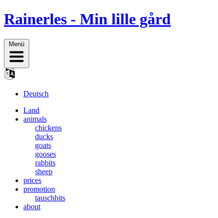
Rainerles - Min lille gård
Menü
Deutsch
Land
animals
chickens
ducks
goats
gooses
rabbits
sheep
prices
promotion
tauschhits
about